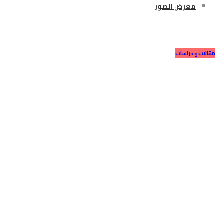
معرض الصور
حقوق_الطفل#
مقالات و دراسات