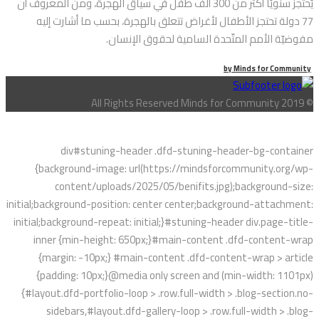
يُحتجز سنويًا أكثر من 300 ألف طفل في سياق الهجرة، ومن المعروف أن
77 دولة تحتجز الأطفال لأغراض تتعلق بالهجرة، بحسب ما أشارت إليه
مفوضيّة الأمم المتّحدة السامية لحقوق الإنسان.
by
Minds for Community
© All Rights Reserved Minds for Community 2019
div#stuning-header .dfd-stuning-header-bg-container
{background-image: url(https://mindsforcommunity.org/wp-
content/uploads/2025/05/benifits.jpg);background-size:
initial;background-position: center center;background-attachment:
initial;background-repeat: initial;}#stuning-header div.page-title-
inner {min-height: 650px;}#main-content .dfd-content-wrap
{margin: -10px;} #main-content .dfd-content-wrap > article
{padding: 10px;}@media only screen and (min-width: 1101px)
{#layout.dfd-portfolio-loop > .row.full-width > .blog-section.no-
sidebars,#layout.dfd-gallery-loop > .row.full-width > .blog-