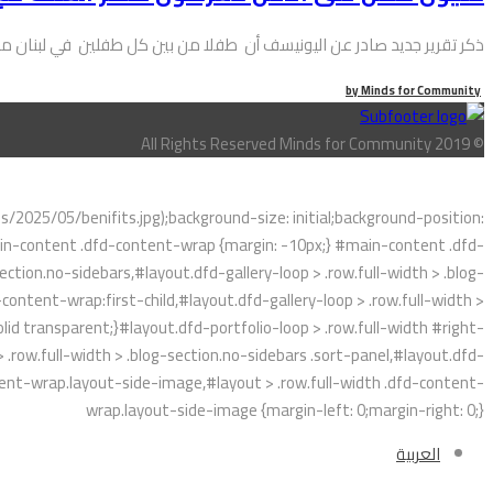
ذكر تقرير جديد صادر عن اليونيسف أن طفلا من بين كل طفلين في لبنان مع
by
Minds for Community
© All Rights Reserved Minds for Community 2019
025/05/benifits.jpg);background-size: initial;background-position:
main-content .dfd-content-wrap {margin: -10px;} #main-content .dfd-
ction.no-sidebars,#layout.dfd-gallery-loop > .row.full-width > .blog-
content-wrap:first-child,#layout.dfd-gallery-loop > .row.full-width >
id transparent;}#layout.dfd-portfolio-loop > .row.full-width #right-
 .row.full-width > .blog-section.no-sidebars .sort-panel,#layout.dfd-
ontent-wrap.layout-side-image,#layout > .row.full-width .dfd-content-
wrap.layout-side-image {margin-left: 0;margin-right: 0;}
العربية