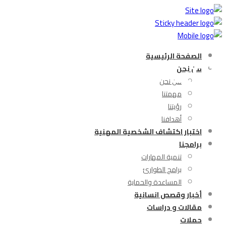
حق_الطفل#
الصفحة الرئيسية
من نحن
من نحن
مهمتنا
رؤيتنا
أهدافنا
اختبار اكتشاف الشخصية المهنية
برامجنا
تنمية المهارات
برامج الطوارئ
المساعدة والحماية
أخبار وقصص انسانية
مقالات و دراسات
حملات