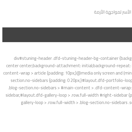
لأسر لمواجهة الأزمة
div#stuning-header .dfd-stuning-header-bg-container {backgr
center center;background-attachment: initial;background-repeat: 
content-wrap > article {padding: 10px;}@media only screen and (min-w
section.no-sidebars {padding: 0 20px;}#layout.dfd-portfolio-loop
.blog-section.no-sidebars > #main-content > .dfd-content-wrap:fi
sidebar,#layout.dfd-gallery-loop > .row.full-width #right-sidebar 
gallery-loop > .row.full-width > .blog-section.no-sidebars