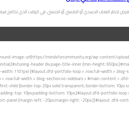
رض لخطر العنف الجسدي أو النفسي أو الجنسي، في الوقت الذي تكافح فيه ا
ound-image: url(https://mindsforcommunity.org/wp-content/uploads/2
initial;}#stuning-header div.page-title-inner {min-height: 650px;}#
idth: 1101px) {#layout.dfd-portfolio-loop > .row.full-width > .blog-se
 > .row.full-width > .blog-section.no-sidebars > #main-content > .dfd-
rst-child {border-top: 20px solid transparent; border-bottom: 10px sol
{padding-top: 10px;padding-bottom: 10px;}#layout.dfd-portfolio-loop >
 .sort-panel {margin-left: -20px;margin-right: -20px;}}#layout .dfd-c