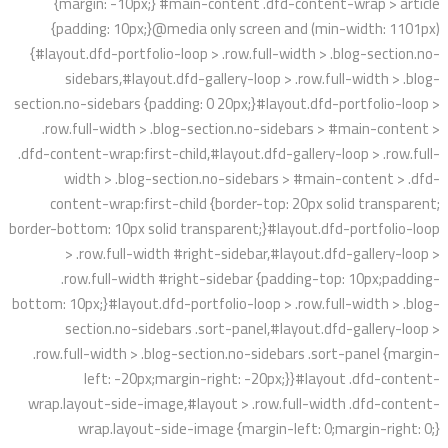
{margin: -10px;} #main-content .dfd-content-wrap > article
{padding: 10px;}@media only screen and (min-width: 1101px)
{#layout.dfd-portfolio-loop > .row.full-width > .blog-section.no-
sidebars,#layout.dfd-gallery-loop > .row.full-width > .blog-
section.no-sidebars {padding: 0 20px;}#layout.dfd-portfolio-loop >
.row.full-width > .blog-section.no-sidebars > #main-content >
.dfd-content-wrap:first-child,#layout.dfd-gallery-loop > .row.full-
width > .blog-section.no-sidebars > #main-content > .dfd-
content-wrap:first-child {border-top: 20px solid transparent;
border-bottom: 10px solid transparent;}#layout.dfd-portfolio-loop
> .row.full-width #right-sidebar,#layout.dfd-gallery-loop >
.row.full-width #right-sidebar {padding-top: 10px;padding-
bottom: 10px;}#layout.dfd-portfolio-loop > .row.full-width > .blog-
section.no-sidebars .sort-panel,#layout.dfd-gallery-loop >
.row.full-width > .blog-section.no-sidebars .sort-panel {margin-
left: -20px;margin-right: -20px;}}#layout .dfd-content-
wrap.layout-side-image,#layout > .row.full-width .dfd-content-
wrap.layout-side-image {margin-left: 0;margin-right: 0;}