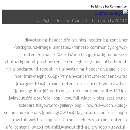
by
Minds for Community
© All Rights Reserved Minds for Community 2019
div#stuning-header .dfd-stuning-header-bg-container
{background-image: url(https://mindsforcommunity.org/wp-
content/uploads/2025/05/benifits.jpg);background-size:
initial;background-position: center center;background-attachment:
initial;background-repeat: initial;}#stuning-header div.page-title-
inner {min-height: 650px;}#main-content .dfd-content-wrap
{margin: -10px;} #main-content .dfd-content-wrap > article
{padding: 10px;}@media only screen and (min-width: 1101px)
{#layout.dfd-portfolio-loop > .row.full-width > .blog-section.no-
sidebars,#layout.dfd-gallery-loop > .row.full-width > .blog-
section.no-sidebars {padding: 0 20px;}#layout.dfd-portfolio-loop >
.row.full-width > .blog-section.no-sidebars > #main-content >
.dfd-content-wrap:first-child,#layout.dfd-gallery-loop > .row.full-