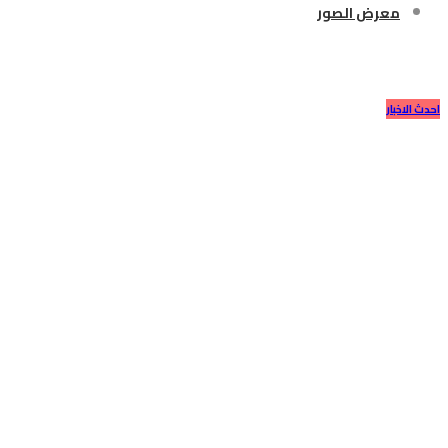
معرض الصور
#كورونا #كورونا_فيروس
احدث الاخبار