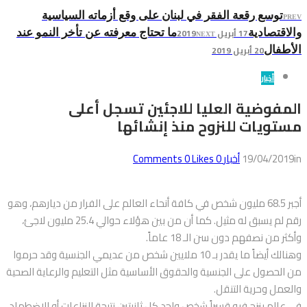
توسع رقعة الفقر في لبنان على وقع أزماته السياسية
PREV
17 أبريل 2019
والاقتصادية
ما تحتاج معرفته عن تأخر النمو عند
NEXT
20 أبريل 2019
الأطفال
أخبار
المفوضية العليا للاجئين تسجل أعلى
مستويات للنزوح منذ إنشائها
in
19/04/2019
أخبار
0
Comments
Likes
0
أجبر 68.5 مليون شخص في كافة أنحاء العالم على الفرار من ديارهم، وهو
رقم لم يسبق له مثيل. كما أن من بين هؤلاء حوالي 25.4 مليون لاجئ،
وأكثر من نصفهم دون سن الـ 18 عاماً.
وهنالك أيضاً ما يقدر بـ 10 ملايين شخص من عديمي الجنسية وقد حرموا
من الحصول على الجنسية والحقوق الأساسية مثل التعليم والرعاية الصحية
والعمل وحرية التنقل.
في عالم ينزح فيه قسراً شخص واحد كل ثانيتين نتيجة النزاعات أو الاضطهاد،