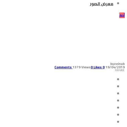
معرض الصور
أخبار
المفوضية العليا للاجئين تسجل
أعلى مستويات للنزوح منذ
إنشائها
by
zeinab
1379 Views
0
Likes
Comments
0
19/04/2019
SHARE