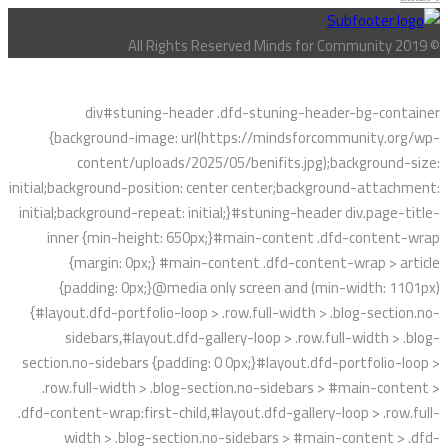
© All Rights Reserved Minds for Community 2019
div#stuning-header .dfd-stuning-header-bg-container
{background-image: url(https://mindsforcommunity.org/wp-
content/uploads/2025/05/benifits.jpg);background-size:
initial;background-position: center center;background-attachment:
initial;background-repeat: initial;}#stuning-header div.page-title-
inner {min-height: 650px;}#main-content .dfd-content-wrap
{margin: 0px;} #main-content .dfd-content-wrap > article
{padding: 0px;}@media only screen and (min-width: 1101px)
{#layout.dfd-portfolio-loop > .row.full-width > .blog-section.no-
sidebars,#layout.dfd-gallery-loop > .row.full-width > .blog-
section.no-sidebars {padding: 0 0px;}#layout.dfd-portfolio-loop >
.row.full-width > .blog-section.no-sidebars > #main-content >
.dfd-content-wrap:first-child,#layout.dfd-gallery-loop > .row.full-
width > .blog-section.no-sidebars > #main-content > .dfd-