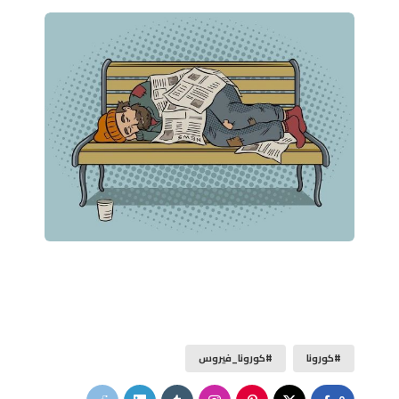
#كورونا
#كورونا_فيروس