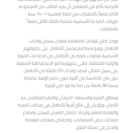
الأرجحية بأكثر من الضعفين أن يجيد الطلاب من المجموعة
الأكثر تمتعاً بالامتيازات من الفئة العمرية 7–14 سنة
مهارات القراءة الأساسية مقارنة بالفئة الأقل تمتعاً
بالامتيازات.
ووجد تحليل للبيانات المتعلقة بمعدل تسجيل ولادات
الأطفال وهو شرط لازم ليحصل الأطفال على حقوقهم
الأساسية تفاوتات كبيرة بين الأطفال من الجماعات الدينية
والإثنية المختلفة. ففي جمهورية لاو الديمقراطية الشعبية،
على سبيل المثال، سُجلت ولادات 59 بالمئة من الأطفال
دون سن الخامسة من أقلية مون-خمير الإثنية، مقارنة
بنسبة 80 بالمئة بين جماعة لاو-تاي الإثنية.
ويعمّق التمييز والاستبعاد الحرمانَ والفقر المتوارثين عبر
الأجيال، ويؤديان إلى نتائج أسوأ للأطفال في مجالات الصحة
والتغذية التعلم، وازدياد احتمال التعرض للسجن، وارتفاع
معدلات حمل المراهقات، وانخفاض معدلات العمالة
والدخل في مرحلة البلوغ.