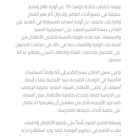
وبينما كشفت جائحة كوفيد-19 عن أوجه ظلم وتمييز
عميقة في جميع أنحاء العالم، ولا تزال آثار تغير المناخ
والنزاعات تكشف عن أوجه انعدام المساواة في العديد من
البلدان، يسلط التقرير الضوء على استمرارية التمييز
والاستبعاد منذ مدة طويلة بالنسبة لملايين الأطفال من
الجماعات الإثنية والأقليات، بما في ذلك في مجالات الحصول
على التحصين وخدمات المياه والصرف الصحي ونظام عدالة
منصف.
وعلى سبيل المثال، يشير التقرير إلى أنه وفقاً للسياسات
التأديبية في الولايات المتحدة، تزيد الأرجحية بزهاء أربعة
أضعاف أن يتلقى الأطفال السود البشرة عقوبة الإيقاف
عن الدراسة لفترة محددة مقارنة بالأطفال بيض البشرة؛
كما تزيد الأرجحية بأكثر من ضعفين أن يتعرضوا للاعتقال
على خلفية أحداث مرتبطة بالمدرسة.
ويسلط التقرير الضوء أيضاً على شعور الأطفال والشباب
بعبء التمييز في حياتهم اليومية. فقد وجد استطلاع جديد