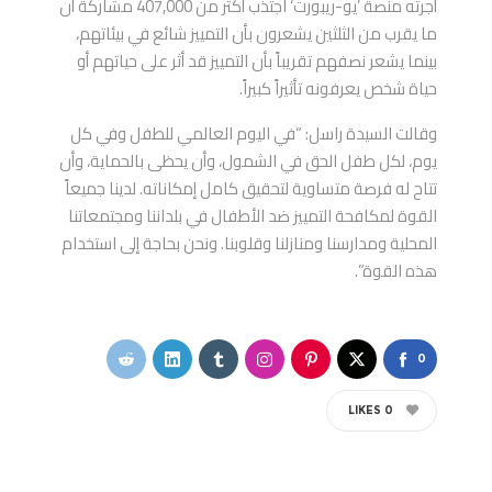
أجرته منصة ’يو-ريبورت‘ اجتذب أكثر من 407,000 مشاركة أن
ما يقرب من الثلثين يشعرون بأن التمييز شائع في بيئاتهم،
بينما يشعر نصفهم تقريباً بأن التمييز قد أثر على حياتهم أو
حياة شخص يعرفونه تأثيراً كبيراً.
وقالت السيدة راسل: “في اليوم العالمي للطفل وفي كل
يوم، لكل طفل الحق في الشمول، وأن يحظى بالحماية، وأن
تتاح له فرصة متساوية لتحقيق كامل إمكاناته. لدينا جميعاً
القوة لمكافحة التمييز ضد الأطفال في بلداننا ومجتمعاتنا
المحلية ومدارسنا ومنازلنا وقلوبنا. ونحن بحاجة إلى استخدام
هذه القوة”.
0
LIKES
0