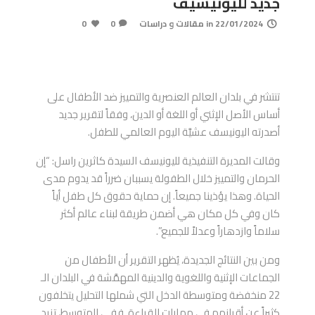
جديد لليونيسيف
22/01/2024
in
مقالات و دراسات
0
0
تنتشر في بلدان العالم العنصرية والتمييز ضد الأطفال على
أساس الأصل الإثني أو اللغة أو الدين، وفقاً لتقرير جديد
أصدرته اليونيسف عشيَّة اليوم العالمي للطفل.
وقالت المديرة التنفيذية لليونيسف السيدة كاثرين راسل: “إن
الحرمان والتمييز خلال الطفولة يسببان ضرراً قد يدوم مدى
الحياة. وهذا يؤذينا جميعاً. إن حماية حقوق كل طفل أياً
كان وفي كل مكان هي أضمن طريقة لبناء عالم أكثر
سلاماً وازدهاراً وعدلاً للجميع”.
ومن بين النتائج الجديدة، يُظهر التقرير أن الأطفال من
الجماعات الإثنية واللغوية والدينية المهمَّشة في البلدان الـ
22 منخفضة ومتوسطة الدخل التي شملها التحليل يتخلفون
كثيراً عن أقرانهم في مهارات القراءة. ففي المتوسط، تزيد