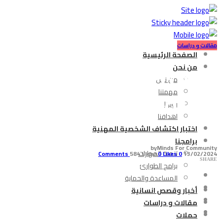
مقالات و دراسات
الصفحة الرئيسية
دراسة: اكتئاب الأم ي
من نحن
من نحن
والنفسية
مهمتنا
رؤيتنا
أهدافنا
اختبار اكتشاف الشخصية المهنية
برامجنا
by
Minds For Community
تنمية المهارات
584 Views
0
Likes
Comments
0
13/02/2024
SHARE
برامج الطوارئ
المساعدة والحماية
أخبار وقصص انسانية
مقالات و دراسات
حملات