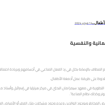
14 فبراير 2024
أطفال..
مانية والنفسية
م المطاف بالإصابة بخلل في رد الفعل المناعي في أجسامهم وبزيادة احتمالا
ير ملحوظ على طريقة عمل أدمغة الأطفال.
 التطورية في معهد سيمز/مان البحثي في مركز هرتزليا في إسرائيل وأستاذ مس
وتر وكذلك نظام المناعة”.
المخاطر وبوجود الوالدين وعدم وجود مشكلات مثل الفقر أو الأمراض الع