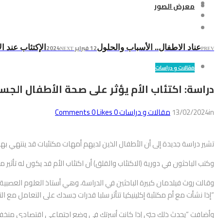
معرض الصور
12 فبراير 2024
عناد الاطفال.. الأسباب والحلول
الإكتئاب عند ال
NEXT
PREV
مقالات و دراسات
دراسة: اكتئاب الأم يؤثر على صحة الأطفال الجس
in
13/02/2024
مقالات و دراسات
0
Comments
Likes
0
تشير دراسة جديدة إلى أن الأطفال الذين لديهم أمهات مكتئبات قد ينتهي به
وكتب الباحثون في دورية (الاكتئاب والقلق) أن اكتئاب الأم قد يكون له تأث
وقالت روث فيلدمان كبيرة الباحثين في الدراسة، وهي أستاذ العلوم العصبية
“إذا نشأت مع أم مكتئبة إكلينيكيا تتأثر سلبا قدرات جسدك على التعامل مع الت
وأضافت “يحدث ذلك حتى إذا كانت أسرتك في وضع اجتماعي اقتصادي منخفض 