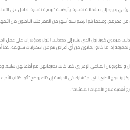
سماني قد يؤدي بدوره إلى مشكلات نفسية. وأوضحت “برمجة نفسية الطفل على 
حتى صاروا في العاشرة من عمرهم. وعندما بلغ الرضع ستة أشهر من العمر طلب الباحثون 
لات هرمون كورتيزول الذي يشير إلى معدلات التوتر ومؤشرات على عمل الجها
م لمعرفة إذا ما كانوا يعانون من أي أعراض تنم عن اضطرابات سلوكية. كما 
ول والجلوبولين المناعي الإفرازي كما كانت تصرفاتهن مع أطفالهن سلبية. و
بيتسبرج الطبي التي لم تشارك في الدراسة إن ذلك يوضح تأثير اكتئاب الأم عل
أهمية علاج الأمهات المكتئبات”.