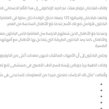
وقالت فيلدمان لرويترز هيلث عبر البريد الإلكتروني إن هذا التأثير الج
وتابعت فيلدمان وفريقها 125 رضيعا حديثي الولادة 
الباحثون للتواصل مع تلك الأسر عندما بلغ الأطفال السادسة من العمر.
وعندما بلغ الأطفال الذين شملتهم الدراسة سن العاشرة قاس الباحثون معد
والأطفال. كما رصد الباحثون الطريقة التي يتفاعل بها الأطفال مع أمهاته
النفسية.
وخلص الباحثون إلى أن الأمهات المكتئبات لديهن معدلات أعلى من الكورتيز
وقالت الطبيبة بريا جوبالان رئيسة قسم الطب النفسي في مستشفى تابع لمركز 
وأضافت “مثل تلك الدراسات تمنحني مزيدا من المعلومات لتساعدني في شرح 