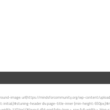
ound-image: url(https://mindsforcommunity.org/wp-content/uploads/2
: initial;}#stuning-header div.page-title-inner {min-height: 650px;
idth: 1101px) {#layout.dfd-portfolio-loop > .row.full-width > .blog-se