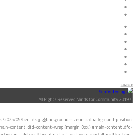
LIKES
0
© All Rights Reserved Minds for Community 2019
025/05/benifits.jpg);background-size: initial;background-position:
}#main-content .dfd-content-wrap {margin: 0px;} #main-content .dfd-
ction.no-sidebars,#layout.dfd-gallery-loop > .row.full-width > .blog-