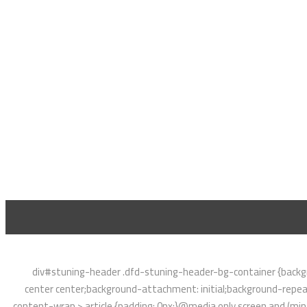
div#stuning-header .dfd-stuning-header-bg-container {backgr
center center;background-attachment: initial;background-repeat
content-wrap > article {padding: 0px;}@media only screen and (min-w