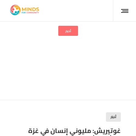
أخبار
غوتيريش: مليوني إنسان في
غزة يبحثون بشدة عن الحماية
من الجوع والمرض والقصف
الإسرائيلي المتواصل
أخبار
غوتيريش: مليوني إنسان في غزة