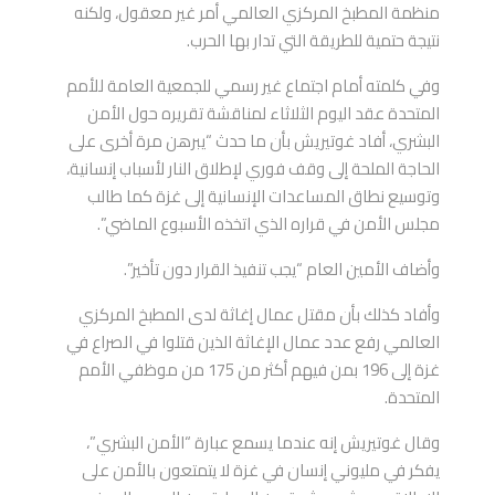
منظمة المطبخ المركزي العالمي أمر غير معقول، ولكنه
نتيجة حتمية للطريقة التي تدار بها الحرب.
وفي كلمته أمام اجتماع غير رسمي للجمعية العامة للأمم
المتحدة عقد اليوم الثلاثاء لمناقشة تقريره حول الأمن
البشري، أفاد غوتيريش بأن ما حدث “يبرهن مرة أخرى على
الحاجة الملحة إلى وقف فوري لإطلاق النار لأسباب إنسانية،
وتوسيع نطاق المساعدات الإنسانية إلى غزة كما طالب
مجلس الأمن في قراره الذي اتخذه الأسبوع الماضي”.
وأضاف الأمين العام “يجب تنفيذ القرار دون تأخير”.
وأفاد كذلك بأن مقتل عمال إغاثة لدى المطبخ المركزي
العالمي رفع عدد عمال الإغاثة الذين قتلوا في الصراع في
غزة إلى 196 بمن فيهم أكثر من 175 من موظفي الأمم
المتحدة.
وقال غوتيريش إنه عندما يسمع عبارة “الأمن البشري”،
يفكر في مليوني إنسان في غزة لا يتمتعون بالأمن على