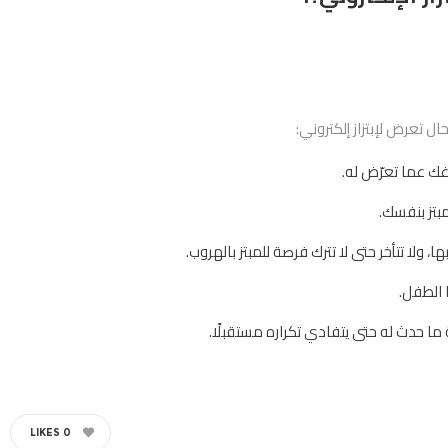
 تعرض لإبتزاز إلكتروني:
ك عما تعرّض له.
مبتز بنفسك.
، ولا تتأخر حتى لا تترك فرصة للمبتز بالهروب.
 الطفل.
 حدث له حتى يتفادي تكراره مستقبلًا.
LIKES
0