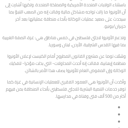
باستثناء الولايات المتحدة الأمريكية والمملكة المتحدة. ولكنها أشارت إلى
أن الأونروا ما زالت تواجه مشاكل مالية وقالت إنه من الصعب التنبؤ بما
سيحدث على صعيد عمليات الوكالة بأنحاء منطقة عملياتها بعد آخر
حزيران/يونيو.
وتدعم الأونروا لاجئي فلسطين في خمس مناطق هي: غزة، الضفة الغربية
بما فيها القدس الشرقية، الأردن، لبنان وسوريا.
وسُئلت توما عن مشروع القانون المطروح أمام الكنيست لإعلان الأونروا
منظمة إرهابية، فقالت إنه أحدث المحاولات- التي بذلت مؤخرا- لتفكيك
الوكالة وإن المفوض العام للأونروا يصف هذا الأمر بالشائن.
وأكدت أن الأونروا هي العمود الفقري للعمليات الإنسانية في غزة كما
توفر خدمات التنمية البشرية للاجئي فلسطيني بأنحاء المنطقة بمن فيهم
أكثر من 500 ألف فتى وفتاة في مدارسها.