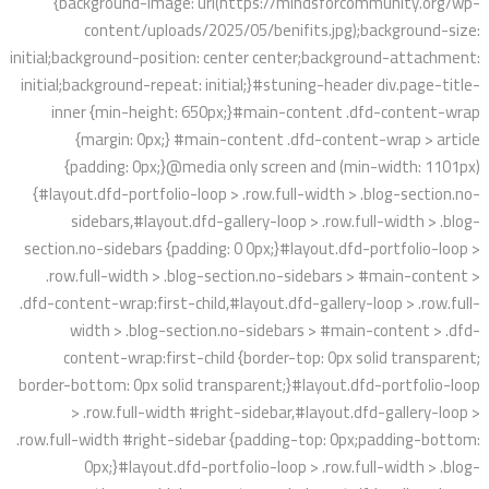
{background-image: url(https://mindsforcommunity.org/wp-
content/uploads/2025/05/benifits.jpg);background-size:
initial;background-position: center center;background-attachment:
initial;background-repeat: initial;}#stuning-header div.page-title-
inner {min-height: 650px;}#main-content .dfd-content-wrap
{margin: 0px;} #main-content .dfd-content-wrap > article
{padding: 0px;}@media only screen and (min-width: 1101px)
{#layout.dfd-portfolio-loop > .row.full-width > .blog-section.no-
sidebars,#layout.dfd-gallery-loop > .row.full-width > .blog-
section.no-sidebars {padding: 0 0px;}#layout.dfd-portfolio-loop >
.row.full-width > .blog-section.no-sidebars > #main-content >
.dfd-content-wrap:first-child,#layout.dfd-gallery-loop > .row.full-
width > .blog-section.no-sidebars > #main-content > .dfd-
content-wrap:first-child {border-top: 0px solid transparent;
border-bottom: 0px solid transparent;}#layout.dfd-portfolio-loop
> .row.full-width #right-sidebar,#layout.dfd-gallery-loop >
.row.full-width #right-sidebar {padding-top: 0px;padding-bottom:
0px;}#layout.dfd-portfolio-loop > .row.full-width > .blog-