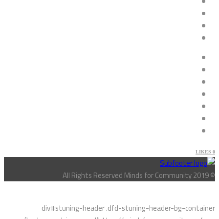
LIKES
0
© All Rights Reserved Minds for Community 2019
div#stuning-header .dfd-stuning-header-bg-container