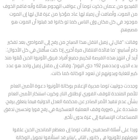
الفيديو من عـَمان ذكرت توما أن عواقب الهجوم هائلة وأنه فاقم الخوف
من الموت. وأضافت أن زميلا لها عاد مؤخرا من غزة قال لها إن الموت
موجود في كل مكان وإن الناس كما لو كانوا قد قبلوا أن الموت هو
مصيرهم.
وقالت: “قال لي زميل انتقل هذا الصباح من رفح إلى المواصي بعد تفكير
دام أسابيع: ‘ما فائدة الانتقال مرة أخرى إذا كنت سأُقتل في كل الأحوال’.
أريد أن انتهز هذه الفرصة لتكريم جميع أفراد فريق الأونروا الذين قُتلوا منذ
بدء الحرب وعددهم 192 حتى اليوم”. وقالت إن مقتل زميل واحد هو عدد
كبير للغاية وبدونهم لن تعود الوكالة كما كانت.
وجددت جولييت توما مديرة الإعلام بوكالة الأونروا دعوة الأمين العام
للأمم المتحدة للوقف الفوري لإطلاق النار. وكررت استنكار الأمين العام
بشأن عدم تنفيذ الأمر الصادر عن محكمة العدل الدولية فيما يتعلق برفح،
مشددة على ضرورة وقف العملية العسكرية في رفح فورا وتحسين تدفق
المساعدات الإنسانية إلى غزة بدون تأخير.
وردا على أسئلة الصحفيين قالت توما إن معظم المانحين الذين علقوا
تمويلهم للأونروا في كانون الثاني/يناير قد استأنفوا تمويل الوكالة