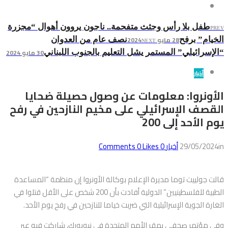
طفل بلا رأس وجثث متفحمة.. ناجون يروون أهوال “مجزرة
PREV
28 مايو 2024
الخيام” برفح
نصف عام من العدوان
NEXT
30 مايو 2024
“الإسرائيلي” المستمر يشل التعليم بالجنوب اللبناني
أخبار
الأونروا: معلومات عن وصول حصيلة ضحايا
القصف الإسرائيلي على مخيم النازحين في رفح
يوم الأحد إلى 200
in
29/05/2024
أخبار
0
Comments
Likes
0
قالت جولييت توما مديرة الإعلام بوكالة الأونروا إن منظمة “المساعدة
الطبية للفلسطينيين” الدولية أفادت بأن 200 شخص على الأقل قتلوا في
الغارة الجوية الإسرائيلية التي ضربت خياما للنازحين في رفح يوم الأحد.
وفي مؤتمر صحفي بمقر الأمم المتحدة في نيويورك، شاركت فيه عبر