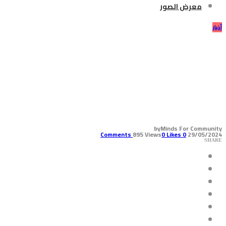
معرض الصور
أخبار
الأونروا: معلومات عن وصول
حصيلة ضحايا القصف الإسرائيلي
على مخيم النازحين في رفح يوم
الأحد إلى 200
by
Minds For Community
895 Views
0
Likes
Comments
0
29/05/2024
SHARE