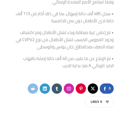
وفقا لبرنامج الأمم المتحدة الإنمائي
• سجل 485 ألف حالة إسهال، بما في ذلك أكثر من 113 ألف
حالة لدى الأطفال دون سن الخامسة
• تم إعلان غزة منطقة وباء لشلل الأطفال وتم اكتشاف
وجود الفيروس المسبب لشلل الأطفال من نوع CVPV2 في
مياه الصرف بمحافظتي خان يونس والوسطى
• تم الإبلاغ عن ما يقرب من 40 ألف حالة إصابة بالتهاب
الكبد الوبائي A منذ بداية الحرب
0
LIKES
0