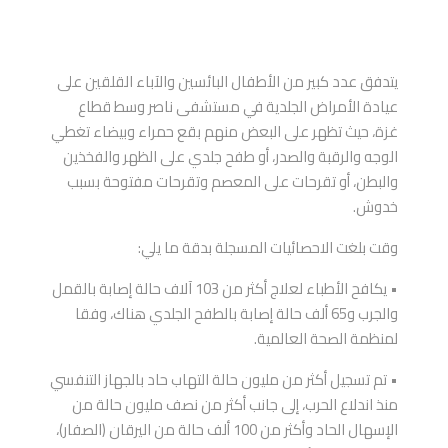
يتدفق عدد كبير من الأطفال البائسين والآباء القلقين على
عيادة الأمراض الجلدية في مستشفى ناصر وسط قطاع
غزة، حيث تظهر على البعض منهم بقع حمراء وبيضاء تغطي
الوجه والرقبة والصدر، أو طفح جلدي على الظهر والفخذين
والبطن، أو تقرحات على المعصم وتقرحات مفتوحة بسبب
خدوش.
وقت بلغت الاحصائيات المسجلة بدقة ما يلي:
• يكافح الأطباء لعلاج أكثر من 103 آلاف حالة إصابة بالقمل
والجرب و65 ألف حالة إصابة بالطفح الجلدي هناك، وفقا
لمنظمة الصحة العالمية.
• تم تسجيل أكثر من مليون حالة التهاب حاد بالجهاز التنفسي
منذ اندلاع الحرب، إلى جانب أكثر من نصف مليون حالة من
الإسهال الحاد وأكثر من 100 ألف حالة من اليرقان (الصفار)،