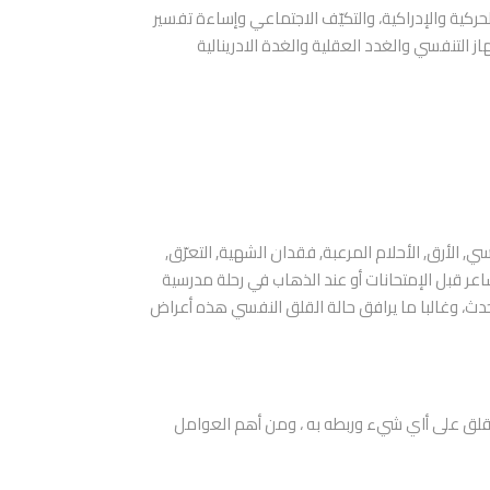
ركية والإدراكية، والتكيّف الاجتماعي وإساءة تفسير
ز التنفسي والغدد العقلية والغدة الادرينالية
, الأرق, الأحلام المرعبة, فقدان الشهية, التعرّق,
اعر قبل الإمتحانات أو عند الذهاب في رحلة مدرسية
لحدث، وغالبا ما يرافق حالة القلق النفسي هذه أعراض
القلق على أاي شيء وربطه به ، ومن أهم العوامل