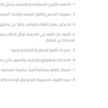
1- اتجاهات الأبوين اللامبالية نحو المدرسة، وعمل الأم أحيانا، وفي هذه الحالة غالباً ما يكون الطالب من أسر مفككة .
2- صعوبات التحصيل والقلق المرتبط بالواجبات المدرسية، التي يعدها الطالب صعبة .
3- قد يكون بعض الطلبة متفوقين عقليا على زملائهم، ولذا فهم يبتعدون عن المدرسة لأنهم يجدون الدروس مملّة وغير ممتعة.
4- الخوف من العنف في المدرسة، او لأن الطالب يستعمل
منه باحثا عن المتعة.
5- عدم حبّ التلميذ للمعلم أو للمادة الدراسية.
6- الامتحانات وصعوبتها وتكرارها، والاسلوب الذي تطبّق به، قد يؤدّي الى الهروب من المدرسة، والبحث عن مكان آخر.
7- انشغال التلميذ بمشكلة أسرية، شخصية، اجتماعية، اقتصادية او نفسية.
8- سوء الظروف المدرسية؛ كعدم توفّر الإضاءة والتدفئة شتاءّ أو التكييف صيفاً.