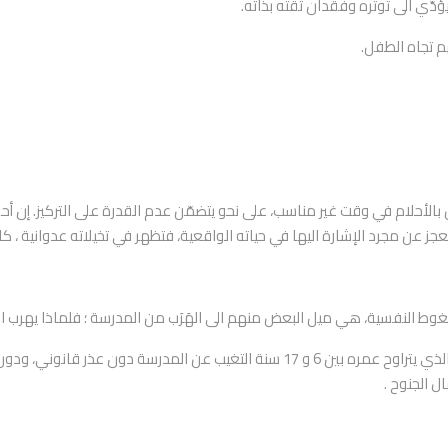
ؤدّي الى توتره وفقدان ثقته بذاته.
م تجاه الطفل.
لأحلام في وقت غير مناسب، على نحو يتضمّن عدم القدرة على التركيز. إن أح
يعجز عن مجرد الإشارة اليها في حياته الواقعية، فتظهر في تخيلاته عدوانية ،
لضغوط النفسية، هي ميل البعض منهم الى الهَرَب من المدرسة ؛ فلماذا يهرب
يُعَرّف الهرب من المدرسة بأنه حالة يتعمّد فيها الفرد الذي يتراوح عمره بين 6 و 17 سنة
ل الجنوح .