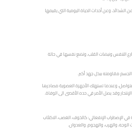
 الشدائد، وعن أحداث الحياة اليومية التي يقيمها
رمون الادرينالين، وتسارع التنفس ونبضات القلب، وتضع نفسها في حالة
يسبّبه الضغط النفسي المتواصل، وعندما تستهلك الأجهزة العضوية مصادرها
لإنتحار وقد يصل الأمر في حده الأقصى الى الوفاة.
 في الإضطراب الإنفعالي: كالخوف، الغضب، الاكتئاب
ت الوجه، والهرب، والهجوم، والعدوان.