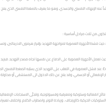
شأ عنه الإنهاك النفسي والجسدي، وهو ما يعرف بالضغط النفسي الذي ينتج عن
تتكون من ثلاث مراحل أساسية :
المرحلة الاولى: مرحلة التحذير او الصدمة Alarm stage: حيث تنشط الأجهزة العضوية لمواجهة التهديد بإفراز ه
المرحلة الثالثة :وهي مرحلة الإنهاك Exhaustion stage: عند فشل العضوية في التغلب على التهديد الذي 
ار الإنفعالي أو الجسمي، وقد ينتج عن ذلك الدخول الى المستشفى أو محاولة ا
ائج انفعالية وسلوكية ومعرفية وفسيولوجية، وتتجلّى الاستجابات الإنفعالية
لسلوكيات الحركية كالإرتجاف ، وزيادة التوتر، واضطراب الكلام، واختلاف تعبيرا