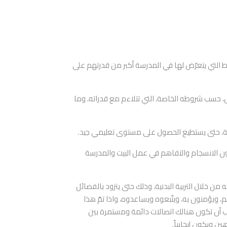
ط التي يتعرّض لها في المدرسة أكبر من قدرتهم على
، حسب شروطه الخاصة، التي تتلاءم مع قدراته، وما
ئمة، حتى يستطيع الحصول على مستوى تعليمي جيد.
ون الانسجام والتفاهم في عمل البيت والمدرسة
ن خلال التربية البدنية، وذلك حتى يتزود بالفضائل
 ويؤمنون به، ويتّبعوه ويساعدوه، واذا تمّ هذا
ب أن تكون هنالك اتصالات دائمة ومستمرة بين
ن ويكون إيجابياً.