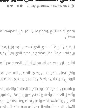
04/09/2024
in
مقالات و دراسات
0
0
يقضي أطفالنا ربع يومهم على الأقل في المدرسة، بعيد
التحمّل.
إن غرض التربية الأساسي الذي نسعى للوصول إليه وتحق
يريد لنفسه وشروط المجتمع والمحيط الذي يعيش فيه
لذا يجب ان نبتعد عن استعمال أساليب الضغط قدر الإ
ولكي تصل المدرسة الى وضع قائم على التفاهم مع ال
اليومي، من خلال قيام كل جانب بواجبه مع الإستمرار 
وعليه فإن المدرسة تقوم بالتربية الصالحة والتعليم ا
وأفضل العادات وأحسنها، حتى يكون بالإمكان تحقيق ال
التعاون والتفاهم تمّكنوا من إتمام ومتابعة دروسهم
الأهل والمدرسة، واتصال بين المدرسة والاهالي، اي يج