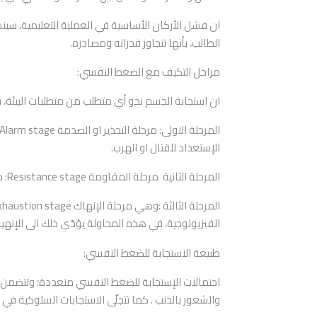
ان فشل الأركان الأساسية في العملية التعليمية، سين
الطالب، بأنها تتجاوز قدراته ومصادره.
مراحل التكيف مع الضغط النفسي:
ان استجابة الجسم نحو أي متطلب من متطلبات البيئة، 
الإستعداد للقتال او الهرب.
المرحلة الثانية مرحلة المقاومة Resistance stage: حيث تعمل الأجهزة العضوية على الدفاع عن نفسها تجاه مصدر التهديد، فيزيد الجسم مقاومته ببذل جهد أكبر.
الفيزيولوجية، في هذه المحاولة يؤدّي ذلك الى الإنهي
طبيعة الاستجابة للضغط النفسي:
احتمالات الإستجابة للضغط النفسي متعددة؛ وتتضمن نت
والشعور بالذنب . كما تتجلّى الاستجابات السلوكية في ا