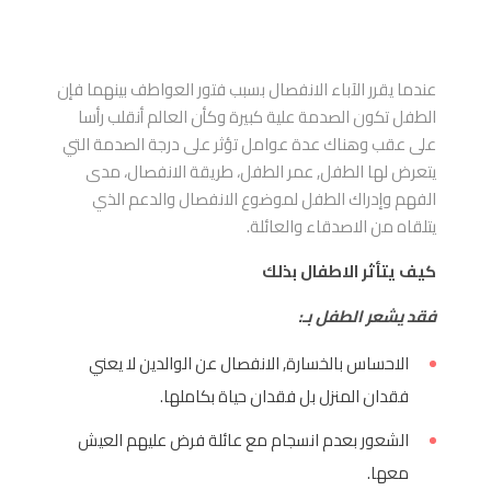
عندما يقرر الآباء الانفصال بسبب فتور العواطف بينهما فإن
الطفل تكون الصدمة علية كبيرة وكأن العالم أنقلب رأسا
على عقب وهناك عدة عوامل تؤثر على درجة الصدمة التي
يتعرض لها الطفل, عمر الطفل، طريقة الانفصال، مدى
الفهم وإدراك الطفل لموضوع الانفصال والدعم الذي
يتلقاه من الاصدقاء والعائلة.
كيف يتأثر الاطفال بذلك
فقد يشعر الطفل بـ:
الاحساس بالخسارة, الانفصال عن الوالدين لا يعني
فقدان المنزل بل فقدان حياة بكاملها.
الشعور بعدم انسجام مع عائلة فرض عليهم العيش
معها.