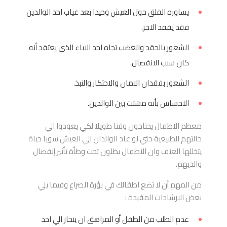
يساوره القلق حول العيش وحيدا بعد غياب احد الوالدين
فقد يفقد الاخر.
الشعور بالحقد والغضب تجاه احد الاباء الذي يعتقد أنه
كان سبب الانفصال.
الشعور بفقدان الامان والاحتكار والنبذ.
الاحساس بأنه مشتت بين الوالدين.
معظم الاطفال يحتاجون وقتا طويلا لكي يعودوا الي
حالتهم الطبيعية حتي لو عاد الوالدان الي العيش سويا حياة
يتخللها العنف وان الاطفال يظلون تحت وطأة تأثير إنفصال
والديهم.
من المهم أن لا تضع اطفالك في بؤرة الصراع وفيما يلي
بعض الارشادات المفيدة :
عدم الطلب من الطفل أو المراهق ان ينحاز الي احد