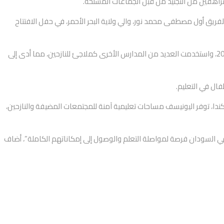
مراهقين من التجنيد من قبل الجماعات المسلحة.
ريق أول مصطفى محمد نور، والي ولاية البحر الأحمر، في حفل الافتتاح
لا يزال أكثر من 17 مليون طفل من أصل 19 مليون طفل في سن الدراسة خارج المدرسة في السودان. وتضررت مئات المدارس منذ بداية الصراع في آذار 2023، واستخدمت العديد من المدارس الأخرى كملاجئ للنازحين، مما أدى إلى
ال في التعليم.
دا، توفر اليونيسف مساحات تعليمية آمنة للمجتمعات المضيفة والنازحين،
ان في السودان فرصة لمواصلة التعلم والوصول إلى إمكاناتهم الكاملة”، أضاف