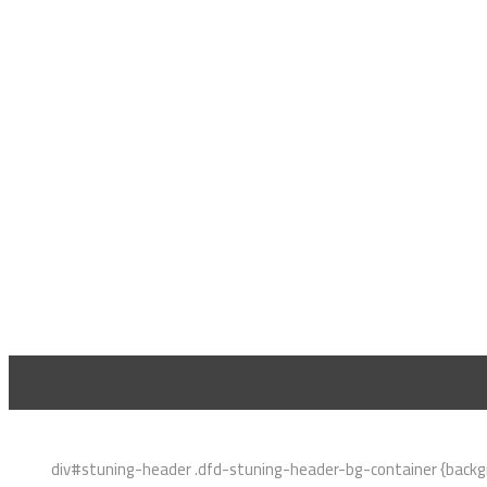
div#stuning-header .dfd-stuning-header-bg-container {backgr