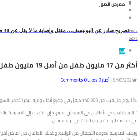
معرض الصور
تصريح صادر عن اليونيسف… مقتل وإصابة ما لا يقل عن 30 طفلاً بحسب التقارير في قصف للمناطق المدنية في السودان
PREV
2024
أخبار
أكثر من 17 مليون طفل من أصل 19 مليون طفل في سن الدراسة خارج المدرسة في السودان
in
18/09/2024
أخبار
0
Comments
Likes
0
بدأ اليوم ما يقرب من 140,000 طفل في جميع أنحاء ولاية البحر الأحمر بالسودان عامهم الدراسي الجديد مع إعادة فتح 600 مدرسة في الولاية الواقعة شمال شرق السودان.
“بالنسبة لملايين الأطفال في السودان اليوم، فإن الذهاب إلى المدرسة والح
في مدرسة الوحدة جنوب للبنات في بورتسودان.
ورحبت المدرسة بعودة الأطفال من الولاية، وكذلك الأطفال من أماكن أخرى في 