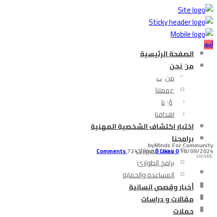
أخبار
الصفحة الرئيسية
من نحن
من نحن
الدراسة خارج المدرس
مهمتنا
رؤيتنا
أهدافنا
اختبار اكتشاف الشخصية المهنية
برامجنا
by
Minds For Community
تنمية المهارات
724 Views
0
Likes
Comments
0
18/09/2024
SHARE
برامج الطوارئ
المساعدة والحماية
أخبار وقصص انسانية
مقالات و دراسات
حملات