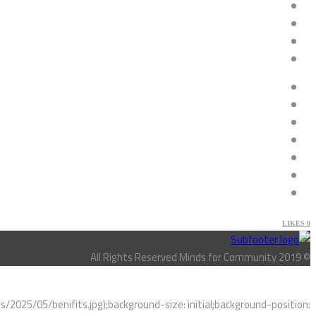
LIKES
0
© All Rights Reserved Minds for Community 2019
025/05/benifits.jpg);background-size: initial;background-position: