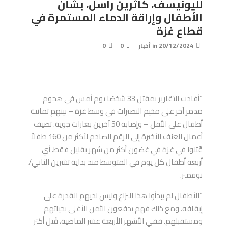
لليونيسف، كاثرين راسل، بشأن
الأطفال وإراقة الدماء المستمرة في
قطاع غزة
20/12/2024
in
أخبار
0
0
“أفادت التقارير بمقتل 33 شخصًا يوم أمس في هجوم
مدمر آخر على مخيم النصيرات في وسط غزة – بينهم ثمانية
أطفال على الأقل – وإصابة 50 آخرين بغارات جوية. تضيف
أعمال العنف الأخيرة إلى الرقم الصادم لأكثر من 160 طفلاً
قُتلوا في غزة في غضون أكثر من شهر بقليل فقط. أي
أربعة أطفال كل يوم في المتوسط منذ بداية تشرين الثاني/
نوفمبر.
“الأطفال لم يبدأوا هذا النزاع وليس لديهم القدرة على
إيقافه، ومع ذلك فهم يدفعون الثمن الأغلى بحياتهم
ومستقبلهم. ففي الأشهر الأربعة عشر الماضية، قُتل أكثر