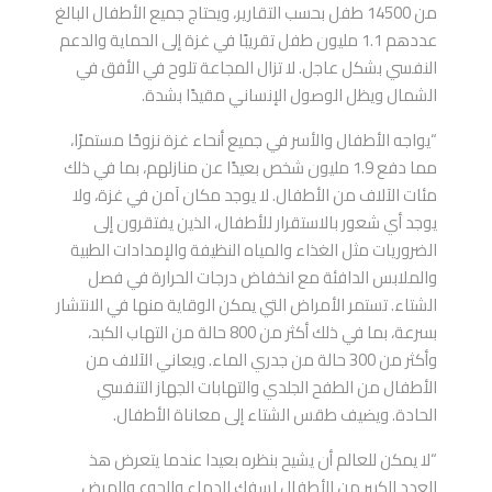
من 14500 طفل بحسب التقارير، ويحتاج جميع الأطفال البالغ
عددهم 1.1 مليون طفل تقريبًا في غزة إلى الحماية والدعم
النفسي بشكل عاجل. لا تزال المجاعة تلوح في الأفق في
الشمال ويظل الوصول الإنساني مقيدًا بشدة.
“يواجه الأطفال والأسر في جميع أنحاء غزة نزوحًا مستمرًا،
مما دفع 1.9 مليون شخص بعيدًا عن منازلهم، بما في ذلك
مئات الآلاف من الأطفال. لا يوجد مكان آمن في غزة، ولا
يوجد أي شعور بالاستقرار للأطفال، الذين يفتقرون إلى
الضروريات مثل الغذاء والمياه النظيفة والإمدادات الطبية
والملابس الدافئة مع انخفاض درجات الحرارة في فصل
الشتاء. تستمر الأمراض التي يمكن الوقاية منها في الانتشار
بسرعة، بما في ذلك أكثر من 800 حالة من التهاب الكبد،
وأكثر من 300 حالة من جدري الماء. ويعاني الآلاف من
الأطفال من الطفح الجلدي والتهابات الجهاز التنفسي
الحادة. ويضيف طقس الشتاء إلى معاناة الأطفال.
“لا يمكن للعالم أن يشيح بنظره بعيدا عندما يتعرض هذ
العدد الكبير من الأطفال لسفك الدماء والجوع والمرض