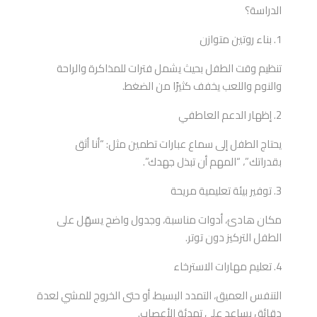
الدراسة؟
1. بناء روتين متوازن
تنظيم وقت الطفل بحيث يشمل فترات للمذاكرة والراحة
والنوم واللعب يخفف كثيرًا من الضغط.
2. إظهار الدعم العاطفي
يحتاج الطفل إلى سماع عبارات تطمين مثل: “أنا أثق
بقدراتك”، “المهم أن تبذل جهدك”.
3. توفير بيئة تعليمية مريحة
مكان هادئ، أدوات مناسبة، وجدول واضح يسهّل على
الطفل التركيز دون توتر.
4. تعليم مهارات الاسترخاء
التنفس العميق، التمدد البسيط، أو حتى الخروج للمشي لعدة
دقائق يساعد على تهدئة الأعصاب.