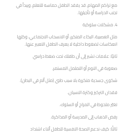
مع تراكم المهام، قد يفقد الطفل حماسه للتعلم، ويبدأ في
تجنب الدراسة أو تأجيلها.
4. مشكلات سلوكية
مثل العصبية، البكاء المتكرر، أو الانسحاب الاجتماعي، وكلها
انعكاسات لضغوط داخلية لا يعرف الطفل التعبير عنها.
ثانيًا: علامات تشير إلى أن طفلك تحت ضغط دراسي
صعوبة في النوم أو التململ المستمر.
شكوى جسدية متكررة بلا سبب طبي (مثل ألم في البطن).
فقدان التركيز وكثرة النسيان.
تغيّر ملحوظ في المزاج أو السلوك.
رفض الذهاب إلى المدرسة أو المذاكرة.
ثالثًا: كيف ندعم الصحة النفسية للطفل أثناء اشتداد