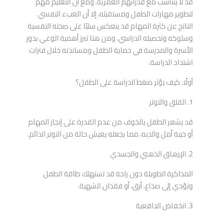
قد لا يتناسب مع قدراتهم العمرية. ومع أن التعليم مهم
لتطوير مهارات الطفل ومستقبله، إلا أن العبء النفسي
الناتج عن كثرة المهام قد ينعكس سلبًا على صحته النفسية
وسلوكه وتحصيله الدراسي. ومن هنا تبرز أهمية الوعي بدور
الأسرة والمدرسة في حماية الطفل ومساندته خلال فترات
اشتداد الدراسة.
أولًا: كيف يؤثر ضغط الدراسة على الطفل؟
1. القلق والتوتر
قد يشعر الطفل بالخوف من عدم القدرة على إنجاز المهام
أو خيبة أمل والديه، مما يجعله يعيش حالة من التوتر الدائم.
2. الإرهاق الذهني والجسدي
المذاكرة الطويلة دون راحة قد تستهلك طاقة الطفل
وتؤدي إلى صداع، أرق، أو فقدان الشهية.
3. انخفاض الدافعية