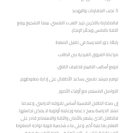
5. تجنب المقارنات والتهديد
فالمقارنة بالآخرين تزيد العبء النفسي، بينما التشجيع يرفع
الثقة بالنفس ويحفّز الإنجاز.
رابعًا: دور المدرسة في تقليل الضغط
مراعاة الفروق الفردية بين الطلاب.
تنويع أساليب التقييم لتخفيف القلق.
توفير مرشد نفسي يساعد الأطفال على إدارة ضغوطهم.
التواصل المستمر مع أولياء الأمور.
إن صحة الطفل النفسية أساس تفوقه الدراسي، وعندما
تشتد الدراسة يصبح دعمه ورعايته أولوية لا يمكن تجاهلها.
فالطفل الذي يشعر بالأمان والثقة والاهتمام قادر على
التعلم بفاعلية أكبر، وعلى بناء شخصية قوية تواجه الضغوط
المستقبلية بثبات. إن الاستثمار في راحته النفسية هو في