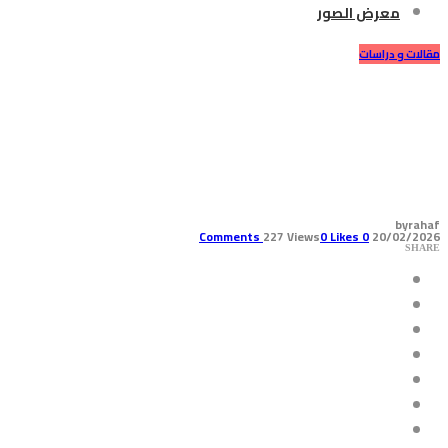
معرض الصور
مقالات و دراسات
ثلاث طرق فعّالة لدعم طفلك
المصاب بالعزلة: خطوات بسيطة
تصنع فرقًا كبيرًا
by
rahaf
227 Views
0
Likes
Comments
0
20/02/2026
SHARE