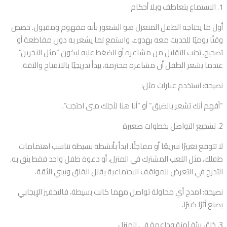
1. الاستماع بتعاطف وبلا أحكام
أول ما يحتاجه الطفل المنعزل هو الشعور بأنه مفهوم ومقبول. خصص
وقتًا يوميًا للحديث معه بهدوء، واستمع لما يشعر به دون مقاطعة أو
تصحيح. تجنب التقليل من مشاعره أو الضغط عليه ليكون “مثل الآخرين”.
عندما يشعر الطفل أن مشاعره محترمة، يبدأ تدريجيًا بالانفتاح والثقة.
نصيحة: استخدم عبارات مثل:
“أفهم أنك تشعر بالضيق” أو “أنا هنا لأجلك متى احتجت”.
2. تشجيع التواصل بخطوات صغيرة
لا تتوقع تغييرًا سريعًا أو مفاجئًا. ابدأ بأنشطة بسيطة تناسب اهتمامات
طفلك، مثل اللعب المشترك في المنزل، أو دعوة طفل واحد فقط يثق به.
التدرج في التعرض للمواقف الاجتماعية يقلل القلق ويبني الثقة.
نصيحة: امدح أي محاولة تواصل مهما كانت بسيطة، فالتحفيز الإيجابي
يصنع أثرًا كبيرًا.
3. خلق بيئة آمنة وداعمة في المنزل