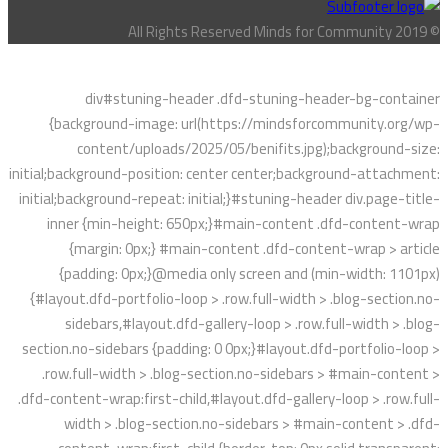
© All Rights Reserved Minds for Community 2019
div#stuning-header .dfd-stuning-header-bg-container
{background-image: url(https://mindsforcommunity.org/wp-
content/uploads/2025/05/benifits.jpg);background-size:
initial;background-position: center center;background-attachment:
initial;background-repeat: initial;}#stuning-header div.page-title-
inner {min-height: 650px;}#main-content .dfd-content-wrap
{margin: 0px;} #main-content .dfd-content-wrap > article
{padding: 0px;}@media only screen and (min-width: 1101px)
{#layout.dfd-portfolio-loop > .row.full-width > .blog-section.no-
sidebars,#layout.dfd-gallery-loop > .row.full-width > .blog-
section.no-sidebars {padding: 0 0px;}#layout.dfd-portfolio-loop >
.row.full-width > .blog-section.no-sidebars > #main-content >
.dfd-content-wrap:first-child,#layout.dfd-gallery-loop > .row.full-
width > .blog-section.no-sidebars > #main-content > .dfd-