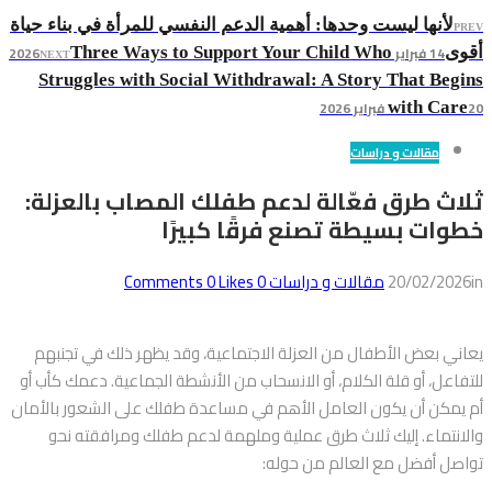
لأنها ليست وحدها: أهمية الدعم النفسي للمرأة في بناء حياة
PREV
14 فبراير 2026
أقوى
Three Ways to Support Your Child Who
NEXT
Struggles with Social Withdrawal: A Story That Begins
20 فبراير 2026
with Care
مقالات و دراسات
ثلاث طرق فعّالة لدعم طفلك المصاب بالعزلة:
خطوات بسيطة تصنع فرقًا كبيرًا
in
20/02/2026
مقالات و دراسات
0
Comments
Likes
0
يعاني بعض الأطفال من العزلة الاجتماعية، وقد يظهر ذلك في تجنبهم
للتفاعل، أو قلة الكلام، أو الانسحاب من الأنشطة الجماعية. دعمك كأب أو
أم يمكن أن يكون العامل الأهم في مساعدة طفلك على الشعور بالأمان
والانتماء. إليك ثلاث طرق عملية وملهمة لدعم طفلك ومرافقته نحو
تواصل أفضل مع العالم من حوله: