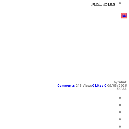
معرض الصور
أخبار
تصريح صادر عن المدير الإقليمي
لليونيسف في الشرق الأوسط
وشمال أفريقيا حول ارتفاع عدد
الضحايا من الأطفال وسط
تصاعد الأعمال العدائية في لبنان
by
rahaf
213 Views
0
Likes
Comments
0
09/03/2026
SHARE