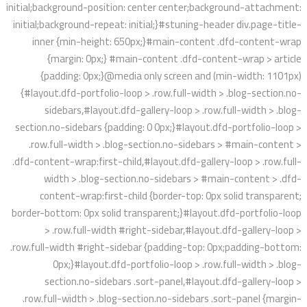
initial;background-position: center center;background-attachment:
initial;background-repeat: initial;}#stuning-header div.page-title-
inner {min-height: 650px;}#main-content .dfd-content-wrap
{margin: 0px;} #main-content .dfd-content-wrap > article
{padding: 0px;}@media only screen and (min-width: 1101px)
{#layout.dfd-portfolio-loop > .row.full-width > .blog-section.no-
sidebars,#layout.dfd-gallery-loop > .row.full-width > .blog-
section.no-sidebars {padding: 0 0px;}#layout.dfd-portfolio-loop >
.row.full-width > .blog-section.no-sidebars > #main-content >
.dfd-content-wrap:first-child,#layout.dfd-gallery-loop > .row.full-
width > .blog-section.no-sidebars > #main-content > .dfd-
content-wrap:first-child {border-top: 0px solid transparent;
border-bottom: 0px solid transparent;}#layout.dfd-portfolio-loop
> .row.full-width #right-sidebar,#layout.dfd-gallery-loop >
.row.full-width #right-sidebar {padding-top: 0px;padding-bottom:
0px;}#layout.dfd-portfolio-loop > .row.full-width > .blog-
section.no-sidebars .sort-panel,#layout.dfd-gallery-loop >
.row.full-width > .blog-section.no-sidebars .sort-panel {margin-