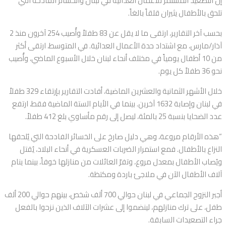
إن التصعيد المستمر للأعمال العدائية في لبنان والخسائر الفادحة التي
تلحق بالأطفال يثيران قلقاً بالغاً.
بحسب آخر التقارير، ارتقى ما لا يقل عن 83 طفلاً وأُصيب 254 آخرون منذ 2
آذار/مارس، مع اشتداد حدة الأعمال العدائية. في المتوسط، ارتقى أكثر
من 10 أطفال يومياً في مختلف أنحاء لبنان خلال الأسبوع الماضي، وأُصيب
نحو 36 طفلاً كل يوم.
خلال الأشهر الثمانية والعشرين الماضية، أفادت التقارير بإرتقاء 329 طفلاً
في لبنان وإصابة 1632 آخرين. بينما في الأيام الستة الماضية فقط، ارتفع
عدد الضحايا بنسبة 25 بالمئة، ليصل إلى رقم مأساوي بلغ 412 طفلاً.
“هذه الأرقام مروعة، وهي دليل صارخ على الخسائر الفادحة التي يُلحقها
النزاع بالأطفال. فمع استمرار الضربات العسكرية في أنحاء البلاد، يُقتل
ويُصاب الأطفال بمعدل مروع، وتفرّ العائلات من منازلها خوفاً، بينما ينام
آلاف الأطفال الآن في ملاجئ باردة ومكتظة.
أجبر النزوح الجماعي في لبنان حوالي 700 ألف شخص، بينهم حوالي 200 ألف
طفل، على ترك منازلهم، لينضموا إلى عشرات الآلاف الذين نزحوا بالفعل
جراء التصعيدات السابقة.