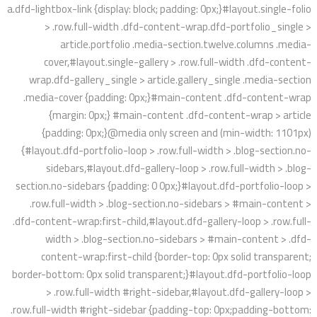
a.dfd-lightbox-link {display: block; padding: 0px;}#layout.single-folio
> .row.full-width .dfd-content-wrap.dfd-portfolio_single >
article.portfolio .media-section.twelve.columns .media-
cover,#layout.single-gallery > .row.full-width .dfd-content-
wrap.dfd-gallery_single > article.gallery_single .media-section
.media-cover {padding: 0px;}#main-content .dfd-content-wrap
{margin: 0px;} #main-content .dfd-content-wrap > article
{padding: 0px;}@media only screen and (min-width: 1101px)
{#layout.dfd-portfolio-loop > .row.full-width > .blog-section.no-
sidebars,#layout.dfd-gallery-loop > .row.full-width > .blog-
section.no-sidebars {padding: 0 0px;}#layout.dfd-portfolio-loop >
.row.full-width > .blog-section.no-sidebars > #main-content >
.dfd-content-wrap:first-child,#layout.dfd-gallery-loop > .row.full-
width > .blog-section.no-sidebars > #main-content > .dfd-
content-wrap:first-child {border-top: 0px solid transparent;
border-bottom: 0px solid transparent;}#layout.dfd-portfolio-loop
> .row.full-width #right-sidebar,#layout.dfd-gallery-loop >
.row.full-width #right-sidebar {padding-top: 0px;padding-bottom: