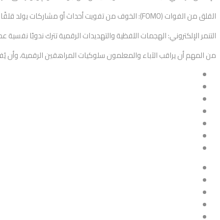
القلق من الفوات (FOMO): الخوف من تفويت أحداث أو مشاركات يولد قلقًا مستمرًا.
التنمر الإلكتروني: الهجمات اللفظية والتهديدات الرقمية تترك ندوبًا نفسية ع
من المهم أن يراقب الآباء والمعلمون سلوكيات المراهقين الرقمية، وأن يُف