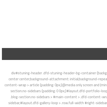
div#stuning-header .dfd-stuning-header-bg-container {backgr
center center;background-attachment: initial;background-repeat
content-wrap > article {padding: 0px;}@media only screen and (min-w
section.no-sidebars {padding: 0 0px;}#layout.dfd-portfolio-loop
.blog-section.no-sidebars > #main-content > .dfd-content-wrap:
sidebar,#layout.dfd-gallery-loop > .row.full-width #right-sideba