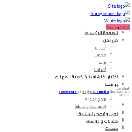
مقالات و دراسات
الصفحة الرئيسية
وراء الشاشات: كيف 
من نحن
من نحن
المراهقين؟
مهمتنا
رؤيتنا
أهدافنا
اختبار اكتشاف الشخصية المهنية
برامجنا
by
rahaf
تنمية المهارات
719 Views
0
Likes
Comments
0
04/06/2025
SHARE
برامج الطوارئ
المساعدة والحماية
أخبار وقصص انسانية
مقالات و دراسات
حملات