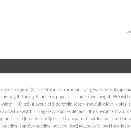
يقي.
ound-image: url(https://mindsforcommunity.org/wp-content/uploads/2
: initial;}#stuning-header div.page-title-inner {min-height: 650px;
idth: 1101px) {#layout.dfd-portfolio-loop > .row.full-width > .blog-se
 > .row.full-width > .blog-section.no-sidebars > #main-content > .dfd-
first-child {border-top: 0px solid transparent; border-bottom: 0px so
r {padding-top: 0px;padding-bottom: 0px;}#layout.dfd-portfolio-loop >