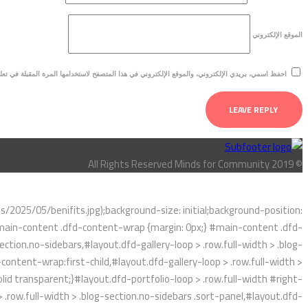
الموقع الإلكتروني
احفظ اسمي، بريدي الإلكتروني، والموقع الإلكتروني في هذا المتصفح لاستخدامها المرة المقبلة في تعل
© All Rights Reserved Minds for Community 2019
025/05/benifits.jpg);background-size: initial;background-position:
}#main-content .dfd-content-wrap {margin: 0px;} #main-content .dfd-
ction.no-sidebars,#layout.dfd-gallery-loop > .row.full-width > .blog-
content-wrap:first-child,#layout.dfd-gallery-loop > .row.full-width >
lid transparent;}#layout.dfd-portfolio-loop > .row.full-width #right-
 .row.full-width > .blog-section.no-sidebars .sort-panel,#layout.dfd-