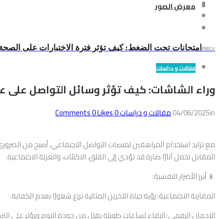
معرض الصور
امتحانات تحت الضغط: كيف تؤثر فترة الاختبارات على الصحة
PREV
مقالات و دراسات
وراء الشاشات: كيف تؤثر وسائل التواصل على ع
in
04/06/2025
مقالات و دراسات
0
Comments
Likes
0
مع تزايد استخدام المراهقين لمنصات التواصل الاجتماعي، أصبح من الضروري 
المقابل تحمل آثارًا ضارة قد تؤدي إلى القلق، الاكتئاب، والعزلة الاجتماعية.
📱 أبرز الأضرار النفسية:
المقارنة الاجتماعية: رؤية حياة الآخرين المثالية تزرع شعورًا بعدم الكفاية.
الإدمان الرقمي: البقاء لساعات طويلة يقلل من جودة النوم ويؤثر على التركي