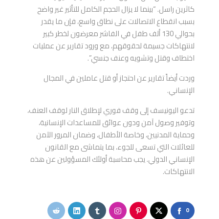
كاثرين راسل. “بينما لا يزال الحجم الكامل للتأثير غير واضح
بسبب انقطاع الاتصالات على نطاق واسع، فإن ما يقدر
بحوالي 130 ألف طفل في الفاشر معرضون لخطر كبير
لانتهاكات جسيمة لحقوقهم، مع ورود تقارير عن عمليات
اختطاف وقتل وتشويه وعنف جنسي”.
وردت أيضاً تقارير عن احتجاز أو قتل عاملين في المجال
الإنساني.
تدعو اليونيسف إلى وقف فوري لإطلاق النار لوقف العنف،
وتوفير وصول آمن ودون عوائق للمساعدات الإنسانية،
وحماية المدنيين، وخاصة الأطفال، وضمان المرور الآمن
للعائلات التي تسعى للجوء، بما يتماشى مع القانون
الإنساني الدولي. يجب محاسبة أولئك المسؤولين عن هذه
الانتهاكات.
0