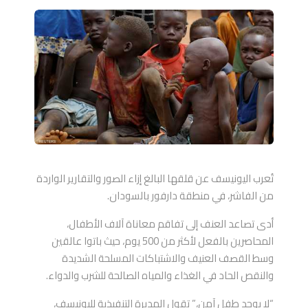
تُعرب اليونيسف عن قلقها البالغ إزاء الصور والتقارير الواردة
من الفاشر، في منطقة دارفور بالسودان.
أدى تصاعد العنف إلى تفاقم معاناة آلاف الأطفال،
المحاصرين بالفعل لأكثر من 500 يوم، حيث باتوا عالقين
وسط القصف العنيف والاشتباكات المسلحة الشديدة
والنقص الحاد في الغذاء والمياه الصالحة للشرب والدواء.
“لا يوجد طفل آمن،” تقول المديرة التنفيذية لليونيسف،