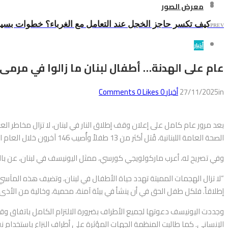
معرض الصور
كيف تكسر حاجز الخجل عند التعامل مع الغرباء؟ خطوات بسيطة
PREV
أخبار
عام على الهدنة… أطفال لبنان ما زالوا في مرمى 
in
27/11/2025
أخبار
0
Comments
Likes
0
بعد مرور عام كامل على إعلان وقف إطلاق النار في لبنان، لا تزال مخاطر الع
الصحة العامة اللبنانية، قُتل أكثر من 13 طفلاً وأُصيب 146 آخرون خلال العام المنصرم، رغم الهدنة المعلنة.
وفي تصريح له، أعرب ماركولويجي كورسي، ممثل اليونيسف في لبنان، عن بالغ ال
“لا تزال الهجمات المميتة تهدد حياة الأطفال في لبنان، وتضيف هذه المآسي 
إطلاقاً. فلكل طفل الحق في أن ينشأ في بيئة آمنة، محمية، وخالية من الأذى.
وجددت اليونيسف دعوتها لجميع الأطراف بضرورة الالتزام الكامل باتفاق وقف
الإنساني. كما طالبت المنظمة الجهات المؤثرة على أطراف النزاع باستخدام 