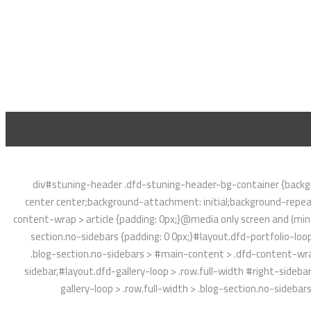
div#stuning-header .dfd-stuning-header-bg-container {backgr
center center;background-attachment: initial;background-repeat
content-wrap > article {padding: 0px;}@media only screen and (min-w
section.no-sidebars {padding: 0 0px;}#layout.dfd-portfolio-loop
.blog-section.no-sidebars > #main-content > .dfd-content-wrap:
sidebar,#layout.dfd-gallery-loop > .row.full-width #right-sideba
gallery-loop > .row.full-width > .blog-section.no-sideba