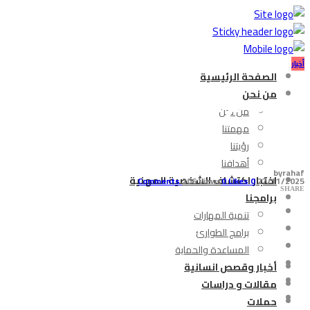
أخبار
الصفحة الرئيسية
عام على الهدنة… أطفا
من نحن
من نحن
مهمتنا
رؤيتنا
أهدافنا
by
rahaf
اختبار اكتشاف الشخصية المهنية
206 Views
0
Likes
Comments
0
27/11/2025
SHARE
برامجنا
تنمية المهارات
برامج الطوارئ
المساعدة والحماية
أخبار وقصص انسانية
مقالات و دراسات
حملات