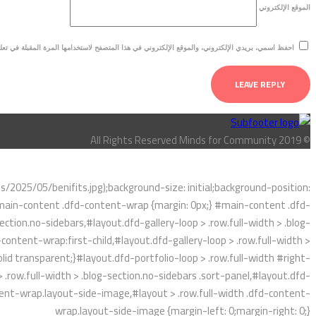
الموقع الإلكتروني
احفظ اسمي، بريدي الإلكتروني، والموقع الإلكتروني في هذا المتصفح لاستخدامها المرة المقبلة في تعل
© All Rights Reserved Minds for Community 2019
025/05/benifits.jpg);background-size: initial;background-position:
}#main-content .dfd-content-wrap {margin: 0px;} #main-content .dfd-
ction.no-sidebars,#layout.dfd-gallery-loop > .row.full-width > .blog-
content-wrap:first-child,#layout.dfd-gallery-loop > .row.full-width >
lid transparent;}#layout.dfd-portfolio-loop > .row.full-width #right-
 .row.full-width > .blog-section.no-sidebars .sort-panel,#layout.dfd-
ontent-wrap.layout-side-image,#layout > .row.full-width .dfd-content-
wrap.layout-side-image {margin-left: 0;margin-right: 0;}