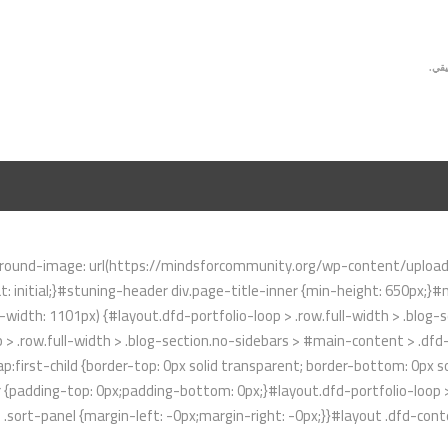
يقي.
ound-image: url(https://mindsforcommunity.org/wp-content/uploads/2
: initial;}#stuning-header div.page-title-inner {min-height: 650px;
idth: 1101px) {#layout.dfd-portfolio-loop > .row.full-width > .blog-se
 > .row.full-width > .blog-section.no-sidebars > #main-content > .dfd-
first-child {border-top: 0px solid transparent; border-bottom: 0px so
r {padding-top: 0px;padding-bottom: 0px;}#layout.dfd-portfolio-loop >
rs .sort-panel {margin-left: -0px;margin-right: -0px;}}#layout .dfd-c