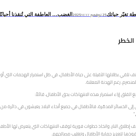
25 نوفمبر 2025
 تغيّر حياتك
الغضب… العاطفة التي تُنقذنا أحيانًا و
NEXT
الخطر
نف تلقي بظلالها الثقيلة على حياة الأطفال، في ظل استمرار الهجمات التي أود
قلق إزاء استمرار هذه الانتهاكات بحق الأطفال، قائلاً:
إلى الخسائر المدمّرة. فالأطفال في جميع أنحاء البلاد يعيشون في دائرة من
”
 إطلاق النار، واتخاذ خطوات فورية لوقف الانتهاكات التي يتعرض لها الأطفال
نفوذها لتعزيز حماية الأطفال وتغليب مصالحهم.