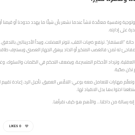
ولوجية ونفسية معقّدة تنشأ عندما نشعر بأن شيئًا ما يهدد حدودنا أو قيمنا أ
درة على إدارته.
 “الاستنفار”. ترتفع ضربات القلب، تتوتر العضلات، ويبدأ الأدرينالين بالتدفق.
لمفاجئ له ثمن؛ فالغضب المتكرر أو الحاد يرهق الجهاز العصبي ويستنزف طاقة
ة العقلية، وتزداد الأحكام المتسرعة، ويضعف التحكم في الكلمات والسلوك. وغال
 تكن صحّية.
وتعلّم مهارات للتعامل معه بوعي: التنفّس العميق، تأجيل الرد، إعادة تقيي
طعنا احتواءها بدل الانقياد لها.
 إنه رسالة من داخلنا… والأهم هو كيف نقرأها.
LIKES
0