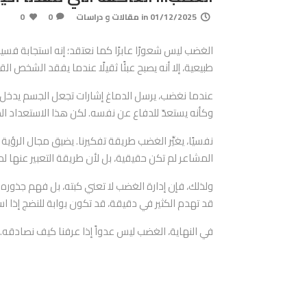
01/12/2025
in
مقالات و دراسات
0
0
الغضب ليس شعورًا عابرًا كما نعتقد؛ إنه استجابة فسي
طبيعية، إلا أنه يصبح عبئًا ثقيلًا عندما يفقد الشخص الق
عندما نغضب، يرسل الدماغ إشارات تجعل الجسم يدخل حالة
وكأنه يستعدّ للدفاع عن نفسه. لكن هذا الاستعداد ا
نفسيًا، يغيِّر الغضب طريقة تفكيرنا. يضيق مجال الرؤي
المشاعر لم تكن حقيقية، بل لأن طريقة التعبير عنها لم
ولذلك، فإن إدارة الغضب لا تعني كبته، بل فهم جذوره 
قد تهدم الكثير في دقيقة، قد تكون بوابة للنضج إذا است
في النهاية، الغضب ليس عدواً إذا عرفنا كيف نصادقه.