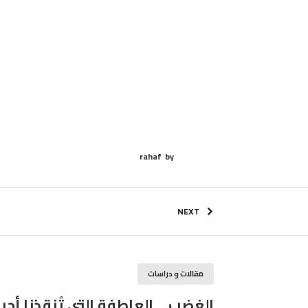
rahaf
by
NEXT
مقالات و دراسات
الغضب… العاطفة التي تُنقذنا أحيانًا