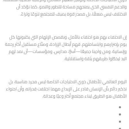
والدعم النفسي الذي يمنحهم مساحة للتطور والنمو. كما نؤكد أن
الاختلاف ليس ضعفًا، بل مصدر قوة يضيف للمجتمع تنوعًا وثراءً.
إن الاحتفاء بهم هو احتفاء بالأمل، وبقصص الإلهام التي يكتبونها كل
يوم بإصرارهم وابتسامتهم. فهم أبطال الإرادة، وصنّاع مستقبل أكثر رحمة
وإنسانية. ومن واجبنا جميعًا—أسرًا، مدارس، ومؤسسات—أن نمد لهم
اليد ليخطّوا طريقهم بثقة واستقلالية.
اليوم العالمي للأطفال ذوي الاحتياجات الخاصة ليس مجرد مناسبة، بل
تذكير دائم بأن الإنسان قادر على الإبداع مهما اختلفت قدراته، وأن احتواء
الأطفال هو الطريق لبناء مجتمع أكثر وعيًا وعدالة.