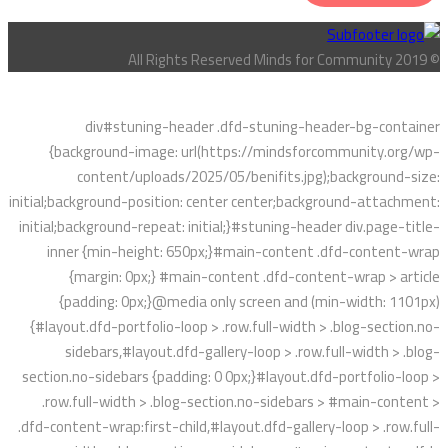
© All Rights Reserved Minds for Community 2019
div#stuning-header .dfd-stuning-header-bg-container
{background-image: url(https://mindsforcommunity.org/wp-
content/uploads/2025/05/benifits.jpg);background-size:
initial;background-position: center center;background-attachment:
initial;background-repeat: initial;}#stuning-header div.page-title-
inner {min-height: 650px;}#main-content .dfd-content-wrap
{margin: 0px;} #main-content .dfd-content-wrap > article
{padding: 0px;}@media only screen and (min-width: 1101px)
{#layout.dfd-portfolio-loop > .row.full-width > .blog-section.no-
sidebars,#layout.dfd-gallery-loop > .row.full-width > .blog-
section.no-sidebars {padding: 0 0px;}#layout.dfd-portfolio-loop >
.row.full-width > .blog-section.no-sidebars > #main-content >
.dfd-content-wrap:first-child,#layout.dfd-gallery-loop > .row.full-