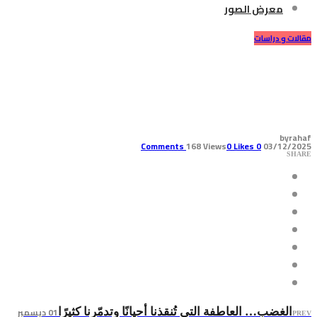
معرض الصور
مقالات و دراسات
أبطال الإرادة… اليوم العالمي
للأطفال ذوي الاحتياجات الخاصة
by
rahaf
168 Views
0
Likes
Comments
0
03/12/2025
SHARE
01 ديسمبر
الغضب… العاطفة التي تُنقذنا أحيانًا وتدمّرنا كثيرًا
PREV