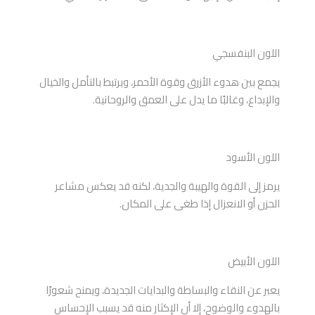
اللون البنفسجي
يجمع بين هدوء الأزرق وقوة الأحمر، ويرتبط بالتأمل والخيال
والإبداع، وغالبًا ما يدل على العمق والروحانية.
اللون الأسود
يرمز إلى القوة والهيبة والجدية، لكنه قد يعكس مشاعر
الحزن أو الانعزال إذا طغى على المكان.
اللون الأبيض
يعبر عن النقاء والبساطة والبدايات الجديدة، ويمنح شعورًا
بالهدوء والوضوح، إلا أن الإكثار منه قد يسبب الإحساس