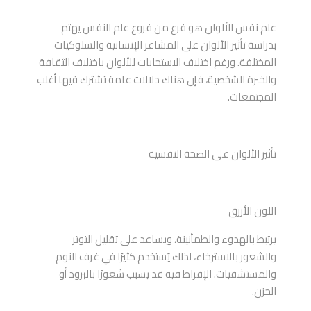
علم نفس الألوان هو فرع من فروع علم النفس يهتم
بدراسة تأثير الألوان على المشاعر الإنسانية والسلوكيات
المختلفة. ورغم اختلاف الاستجابات للألوان باختلاف الثقافة
والخبرة الشخصية، فإن هناك دلالات عامة تشترك فيها أغلب
المجتمعات.
تأثير الألوان على الصحة النفسية
اللون الأزرق
يرتبط بالهدوء والطمأنينة، ويساعد على تقليل التوتر
والشعور بالاسترخاء، لذلك يُستخدم كثيرًا في غرف النوم
والمستشفيات. الإفراط فيه قد يسبب شعورًا بالبرود أو
الحزن.