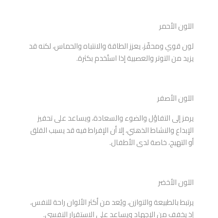
اللون الأحمر
لون قوي ومحفّز، يعزز الطاقة والانتباه والحماس، لكنه قد
يزيد من التوتر والعصبية إذا استُخدم بكثرة.
اللون الأصفر
يرمز إلى التفاؤل والضوء والسعادة، ويساعد على تحفيز
الإبداع والنشاط الذهني، إلا أن الإفراط فيه قد يسبب القلق
أو التهيج، خاصة لدى الأطفال.
اللون الأخضر
يرتبط بالطبيعة والتوازن، ويُعد من أكثر الألوان راحة للنفس،
إذ يخفف من الإجهاد ويساعد على الاستقرار النفسي.