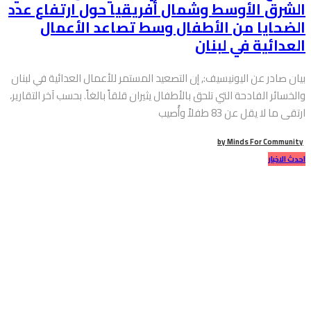
الشرق الأوسط وشمال أفريقيا حول ارتفاع عدد
الضحايا من الأطفال وسط تصاعد الأعمال
العدائية في لبنان
بيان صادر عن اليونيسيف:, إن التصعيد المستمر للأعمال العدائية في لبنان
والخسائر الفادحة التي تلحق بالأطفال يثيران قلقاً بالغاً. بحسب آخر التقارير،
ارتقى ما لا يقل عن 83 طفلاً وأُصيب
by
Minds For Community
احدث الاخبار