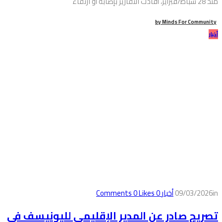
منذ 28 شباط/فبراير، أفادت التقارير بإصابة أو ارتقاء
by
Minds For Community
أخبار
in
09/03/2026
أخبار
0
Comments
Likes
0
تصريح صادر عن المدير الإقليمي لليونيسف في