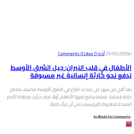
in
25/03/2026
أخبار
0
Comments
Likes
0
الأطفال في قلب النيران: جيل الشرق الأوسط
يُدفع نحو كارثة إنسانية غير مسبوقة
بعد أقل من شهر على تصاعد النزاع في الشرق الأوسط، تتكشف ملامح
كارثة إنسانية عميقة يدفع ثمنها الأطفال أولًا. فقد حذّرت منظمة الأمم
المتحدة للطفولة (اليونيسف) من أن جيلًا كاملًا
by
Minds For Community
أخبار