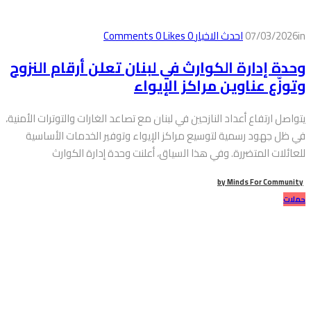
in
07/03/2026
احدث الاخبار
0
Comments
Likes
0
وحدة إدارة الكوارث في لبنان تعلن أرقام النزوح
وتوزّع عناوين مراكز الإيواء
يتواصل ارتفاع أعداد النازحين في لبنان مع تصاعد الغارات والتوترات الأمنية،
في ظل جهود رسمية لتوسيع مراكز الإيواء وتوفير الخدمات الأساسية
للعائلات المتضررة. وفي هذا السياق، أعلنت وحدة إدارة الكوارث
by
Minds For Community
حملات