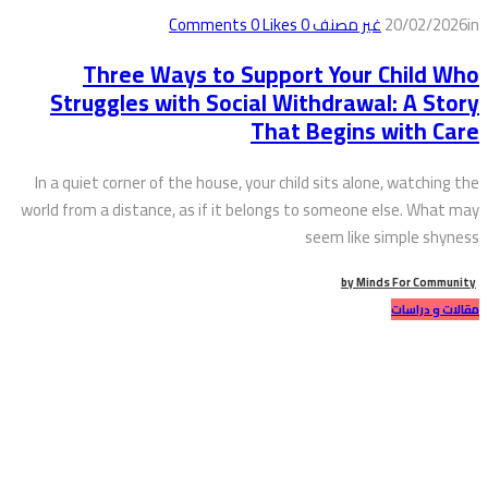
in
20/02/2026
غير مصنف
0
Comments
Likes
0
Three Ways to Support Your Child Who
Struggles with Social Withdrawal: A Story
That Begins with Care
In a quiet corner of the house, your child sits alone, watching the
world from a distance, as if it belongs to someone else. What may
seem like simple shyness
by
Minds For Community
مقالات و دراسات