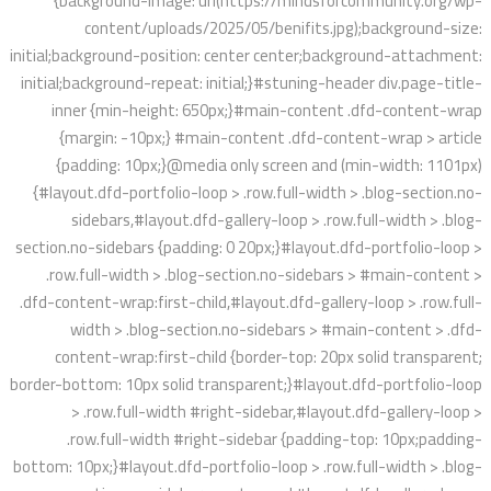
{background-image: url(https://mindsforcommunity.org/wp-
content/uploads/2025/05/benifits.jpg);background-size:
initial;background-position: center center;background-attachment:
initial;background-repeat: initial;}#stuning-header div.page-title-
inner {min-height: 650px;}#main-content .dfd-content-wrap
{margin: -10px;} #main-content .dfd-content-wrap > article
{padding: 10px;}@media only screen and (min-width: 1101px)
{#layout.dfd-portfolio-loop > .row.full-width > .blog-section.no-
sidebars,#layout.dfd-gallery-loop > .row.full-width > .blog-
section.no-sidebars {padding: 0 20px;}#layout.dfd-portfolio-loop >
.row.full-width > .blog-section.no-sidebars > #main-content >
.dfd-content-wrap:first-child,#layout.dfd-gallery-loop > .row.full-
width > .blog-section.no-sidebars > #main-content > .dfd-
content-wrap:first-child {border-top: 20px solid transparent;
border-bottom: 10px solid transparent;}#layout.dfd-portfolio-loop
> .row.full-width #right-sidebar,#layout.dfd-gallery-loop >
.row.full-width #right-sidebar {padding-top: 10px;padding-
bottom: 10px;}#layout.dfd-portfolio-loop > .row.full-width > .blog-