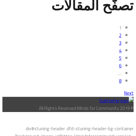
تصفّح المقالات
1
2
3
4
5
6
…
8
Next
© All Rights Reserved Minds for Community 2019
div#stuning-header .dfd-stuning-header-bg-container