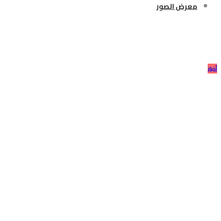
معرض الصور
Author Archives: Minds For
Community
أخبار