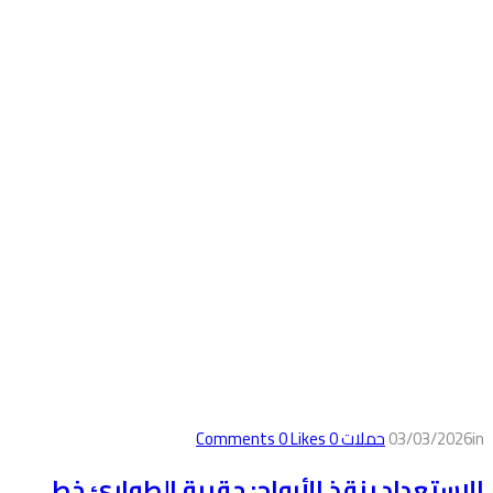
in
03/03/2026
حملات
0
Comments
Likes
0
الاستعداد ينقذ الأرواح: حقيبة الطوارئ خط