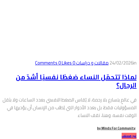
in
24/02/2026
مقالات و دراسات
0
Comments
Likes
0
لماذا تتحمّل النساء ضغطًا نفسيًا أشدّ من
الرجال؟
في عالمٍ يتسارع بلا رحمة، لا يُقاس الضغط النفسي بعدد الساعات ولا بثقل
المسؤوليات فقط، بل بعدد الأدوار التي يُطلب من الإنسان أن يؤديها في
الوقت نفسه. وهنا، تقف النساء
by
Minds For Community
غير مصنف